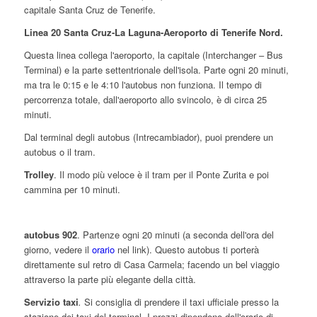
capitale Santa Cruz de Tenerife.
Linea 20 Santa Cruz-La Laguna-Aeroporto di Tenerife Nord.
Questa linea collega l'aeroporto, la capitale (Interchanger – Bus
Terminal) e la parte settentrionale dell'isola. Parte ogni 20 minuti,
ma tra le 0:15 e le 4:10 l'autobus non funziona. Il tempo di
percorrenza totale, dall'aeroporto allo svincolo, è di circa 25
minuti.
Dal terminal degli autobus (Intrecambiador), puoi prendere un
autobus o il tram.
Trolley
. Il modo più veloce è il tram per il Ponte Zurita e poi
cammina per 10 minuti.
autobus 902
. Partenze ogni 20 minuti (a seconda dell'ora del
giorno, vedere il
orario
nel link). Questo autobus ti porterà
direttamente sul retro di Casa Carmela; facendo un bel viaggio
attraverso la parte più elegante della città.
Servizio taxi
.
Si consiglia di prendere il taxi ufficiale presso la
stazione dei taxi del terminal. I prezzi dipendono dall'orario di