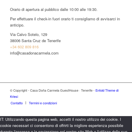
Orario di apertura al pubblico dalle 10:00 alle 19:30.
Per effettuare il check-in fuori orario ti consigliamo di avvisarci in
anticipo.
Via Calvo Sotelo, 129
38006 Santa Cruz de Tenerife
+34 602 809 816
info@casadonacarmela.com
© Copyright - Casa Doña Carmela GuestHouse · Tenerife -
Enfold Theme di
Kriesi
Contatto
Termini e condizioni
IT: Utilizzando questa pagina web, accetti il nostro utilizzo dei cookie. I
cookie necessari ci consentono di offrirti la migliore esperienza possibile
durante l'accesso e la navigazione nel nostro sito Web e l'utilizzo delle sue