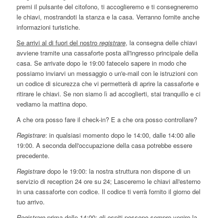
premi il pulsante del citofono, ti accoglieremo e ti consegneremo
le chiavi, mostrandoti la stanza e la casa. Verranno fornite anche
informazioni turistiche.
Se arrivi al di fuori del nostro
registrare
, la consegna delle chiavi
avviene tramite una cassaforte posta all'ingresso principale della
casa. Se arrivate dopo le 19:00 fatecelo sapere in modo che
possiamo inviarvi un messaggio o un'e-mail con le istruzioni con
un codice di sicurezza che vi permetterà di aprire la cassaforte e
ritirare le chiavi. Se non siamo lì ad accoglierti, stai tranquillo e ci
vediamo la mattina dopo.
A che ora posso fare il check-in? E a che ora posso controllare?
Registrare
: in qualsiasi momento dopo le 14:00, dalle 14:00 alle
19:00. A seconda dell'occupazione della casa potrebbe essere
precedente.
Registrare
dopo le 19:00: la nostra struttura non dispone di un
servizio di reception 24 ore su 24; Lasceremo le chiavi all'esterno
in una cassaforte con codice. Il codice ti verrà fornito il giorno del
tuo arrivo.
Registrare
prima delle 14:00: gli ospiti possono sempre venire la